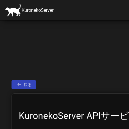
KuronekoServer
戻る
KuronekoServer A