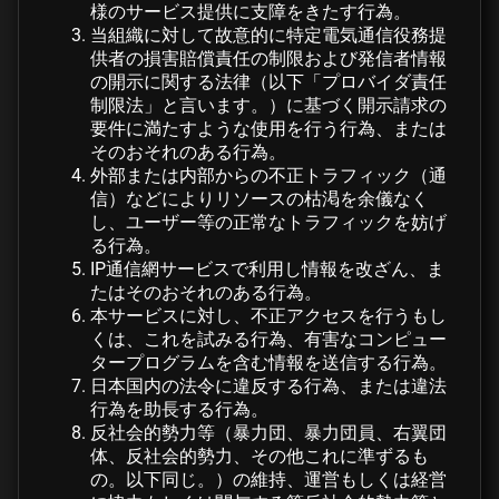
様のサービス提供に支障をきたす行為。
当組織に対して故意的に特定電気通信役務提
供者の損害賠償責任の制限および発信者情報
の開示に関する法律（以下「プロバイダ責任
制限法」と言います。）に基づく開示請求の
要件に満たすような使用を行う行為、または
そのおそれのある行為。
外部または内部からの不正トラフィック（通
信）などによりリソースの枯渇を余儀なく
し、ユーザー等の正常なトラフィックを妨げ
る行為。
IP通信網サービスで利用し情報を改ざん、ま
たはそのおそれのある行為。
本サービスに対し、不正アクセスを行うもし
くは、これを試みる行為、有害なコンピュー
タープログラムを含む情報を送信する行為。
日本国内の法令に違反する行為、または違法
行為を助長する行為。
反社会的勢力等（暴力団、暴力団員、右翼団
体、反社会的勢力、その他これに準ずるも
の。以下同じ。）の維持、運営もしくは経営