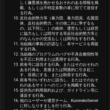
しく嫌悪感を抱かせるおそれのある情報を掲
載、もしくは不特定多数の者に宛てて送信す
る行為。
反社会的勢力等（暴力団、暴力団員、右翼団
体、反社会的勢力、その他これに準ずるも
の。以下同じ。）の維持、運営もしくは経営
に協力もしくは関与する等反社会的勢力等と
のなんらかの交流もしくは関与をする行為。
当組織の事前の許諾なく、本サービスを再販
する行為。
当組織のプログラムのバグや不具合脆弱性等
を不正に利用または悪用する行為。
前各号に該当する行為、またはそのおそれの
ある行為を、直接または間接的に引き起こ
す、容易にする、または助長する行為。
前各号のいずれかに該当し、またはそのおそ
れのあるサイトへのリンクを掲載する行為。
提供先の利用規約および、ガイドライン等に
違反する行為。
他のユーザーや運営チーム、KuronekoServer
に対しなりすましを行う行為。