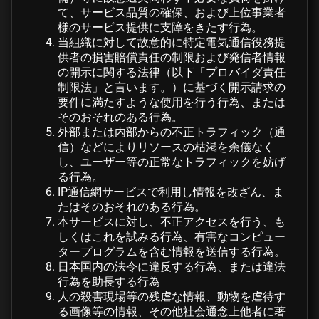
て、サービス品質の確保、および上位事業者
様のサービス提供に支障をきたす行為。
当組織に対して故意的に特定電気通信役務提
供者の損害賠償責任の制限および発信者情報
の開示に関する法律（以下「プロバイダ責任
制限法」と言います。）に基づく開示請求の
要件に満たすような使用を行う行為、または
そのおそれのある行為。
外部または内部からの不正トラフィック（通
信）などによりリソースの枯渇を余儀なく
し、ユーザー等の正常なトラフィックを妨げ
る行為。
IP通信網サービスで利用し情報を改ざん、ま
たはそのおそれのある行為。
本サービスに対し、不正アクセスを行う、も
しくはこれを試みる行為、有害なコンピュー
タープログラムを含む情報を送信する行為。
日本国内の法令に違反する行為、または違法
行為を助長する行為
人の殺害現場等の残虐な情報、動物を虐待す
る画像等の情報、その他社会通念上他者に著