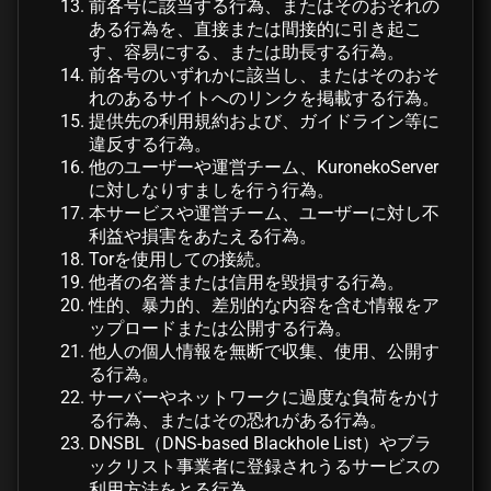
前各号に該当する行為、またはそのおそれの
ある行為を、直接または間接的に引き起こ
す、容易にする、または助長する行為。
前各号のいずれかに該当し、またはそのおそ
れのあるサイトへのリンクを掲載する行為。
提供先の利用規約および、ガイドライン等に
違反する行為。
他のユーザーや運営チーム、KuronekoServer
に対しなりすましを行う行為。
本サービスや運営チーム、ユーザーに対し不
利益や損害をあたえる行為。
Torを使用しての接続。
他者の名誉または信用を毀損する行為。
性的、暴力的、差別的な内容を含む情報をア
ップロードまたは公開する行為。
他人の個人情報を無断で収集、使用、公開す
る行為。
サーバーやネットワークに過度な負荷をかけ
る行為、またはその恐れがある行為。
DNSBL（DNS-based Blackhole List）やブラ
ックリスト事業者に登録されうるサービスの
利用方法をとる行為。