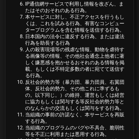
IP通信網サービスで利用し情報を改ざん、ま
たはそのおそれのある行為。
本サービスに対し、不正アクセスを行うもし
くは、これを試みる行為、有害なコンピュー
タープログラムを含む情報を送信する行為。
日本国内の法令に違反する行為、または違法
行為を助長する行為
人の殺害現場等の残虐な情報、動物を虐待す
る画像等の情報、その他社会通念上他者に著
しく嫌悪感を抱かせるおそれのある情報を掲
載、もしくは不特定多数の者に宛てて送信す
る行為。
反社会的勢力等（暴力団、暴力団員、右翼団
体、反社会的勢力、その他これに準ずるも
の。以下同じ。）の維持、運営もしくは経営
に協力もしくは関与する等反社会的勢力等と
のなんらかの交流もしくは関与をする行為。
当組織の事前の許諾なく、本サービスを再販
する行為。
当組織のプログラムのバグや不具合、脆弱性
等を不正に利用または悪用する行為。