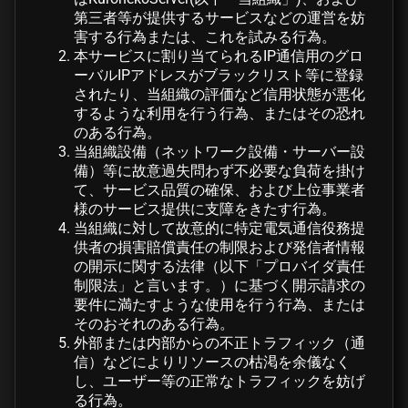
第三者等が提供するサービスなどの運営を妨
害する行為または、これを試みる行為。
本サービスに割り当てられるIP通信用のグロ
ーバルIPアドレスがブラックリスト等に登録
されたり、当組織の評価など信用状態が悪化
するような利用を行う行為、またはその恐れ
のある行為。
当組織設備（ネットワーク設備・サーバー設
備）等に故意過失問わず不必要な負荷を掛け
て、サービス品質の確保、および上位事業者
様のサービス提供に支障をきたす行為。
当組織に対して故意的に特定電気通信役務提
供者の損害賠償責任の制限および発信者情報
の開示に関する法律（以下「プロバイダ責任
制限法」と言います。）に基づく開示請求の
要件に満たすような使用を行う行為、または
そのおそれのある行為。
外部または内部からの不正トラフィック（通
信）などによりリソースの枯渇を余儀なく
し、ユーザー等の正常なトラフィックを妨げ
る行為。